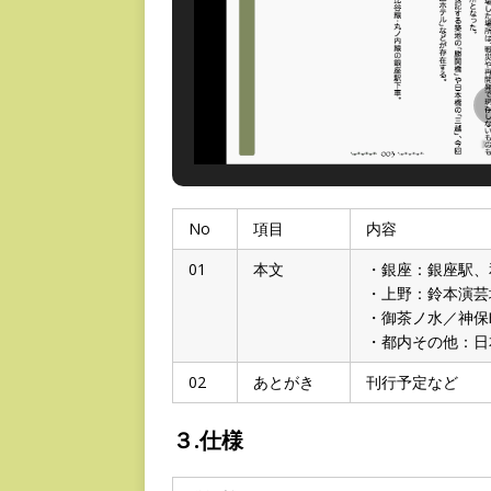
『
No
項目
内容
01
本文
・銀座：銀座駅、
・上野：鈴本演芸
・御茶ノ水／神保
・都内その他：日
02
あとがき
刊行予定など
３.仕様