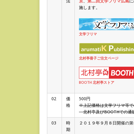
法
京
、
第二回文学フリマ広島
に
施します。
文学フリマ
北村亭冊子ご注文ページ
BOOTH 北村亭ストア
02
価
500円
格
※上記価格は文学フリマ等で
北村亭及びBOOTHでの通販
03
時
２０１９年９月８日開催の第
期