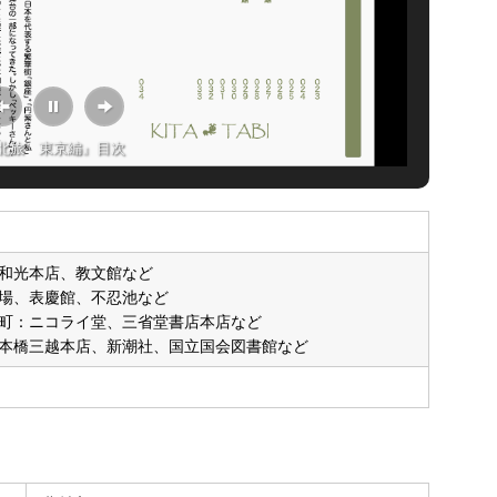
北旅 東京編』目次
和光本店、教文館など
場、表慶館、不忍池など
町：ニコライ堂、三省堂書店本店など
本橋三越本店、新潮社、国立国会図書館など