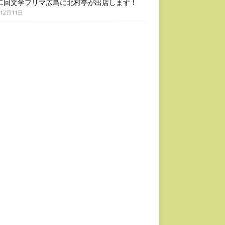
二回文学フリマ広島に北村亭が出店します！
年12月11日