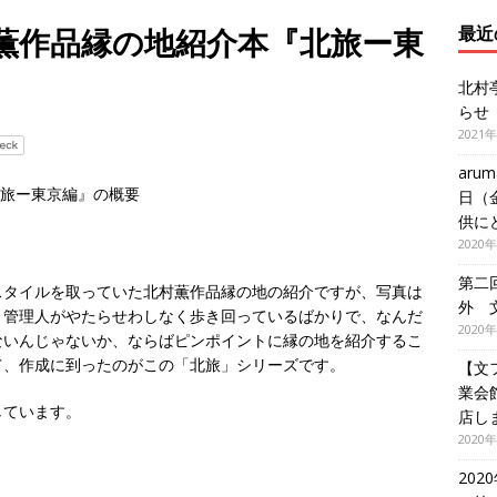
4：北村薫作品縁の地紹介本『北旅ー東
最近
北村亭
らせ
2021
aru
本『北旅ー東京編』の概要
日（
供に
2020
第二
スタイルを取っていた北村薫作品縁の地の紹介ですが、写真は
外 
、管理人がやたらせわしなく歩き回っているばかりで、なんだ
2020
ないんじゃないか、ならばピンポイントに縁の地を紹介するこ
て、作成に到ったのがこの「北旅」シリーズです。
【文
業会
しています。
店し
2020
20