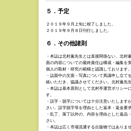
５．予定
２０１９年９月上旬に校了しました。
２０１９年９月８日刊行しました。
６．その他諸則
・本誌は北村薫先生とは直接関係ない、北村
面の内容についての最終責任は構成・編集を
個人の取材・研究の範疇と認識しております
・誌面中の文面・写真について異議申し立て
絡いただき、協議させてください。北村薫先
・本誌は基本原則として北村亭運営ポリシー
す。
・誤字・脱字については十分注意いたします
さい。誤字脱字等を理由とした返本・返金要
・乱丁、落丁以外の、内容を理由とした返品
さい。
・本誌は広く市場流通する出版物ではありま