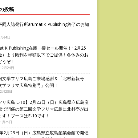
の投稿
同人誌発行所arumatiK Publishing終了のお知
年7月4日
matiK Publishing在庫一掃セール開催！12月25
金）より既刊を半額以下でご提供！冬休みのお
どうぞ！
年12月24日
回文学フリマ広島ご来場感謝＆「北村新報号
文学フリマ広島特別号」公開！
年2月25日
フリ広島 E-10】2月23日（日）広島県立広島産
館で開催の第二回文学フリマ広島に北村亭が出
ます！ブースはE-10です！
年1月25日
20年2月23日（日）広島県立広島産業会館で開催