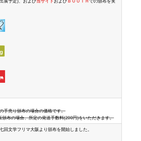
出展予定)、および
当サイト
および
ＢＯＯＴＨ
での頒布を実
の手売り頒布の場合の価格です。
頒布の場合、所定の発送手数料(200円)をいただきます。
七回文学フリマ大阪より頒布を開始しました。