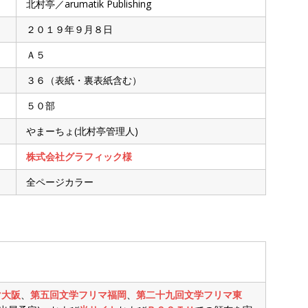
北村亭／arumatik Publishing
２０１９年９月８日
Ａ５
３６（表紙・裏表紙含む）
５０部
やまーちょ(北村亭管理人)
株式会社グラフィック様
全ページカラー
マ大阪
、
第五回文学フリマ福岡
、
第二十九回文学フリマ東